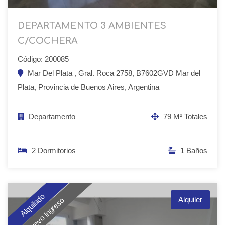
DEPARTAMENTO 3 AMBIENTES
C/COCHERA
Código: 200085
Mar Del Plata , Gral. Roca 2758, B7602GVD Mar del
Plata, Provincia de Buenos Aires, Argentina
Departamento
79 M² Totales
2 Dormitorios
1 Baños
Alquilado
Alquiler
Nuevo Ingreso