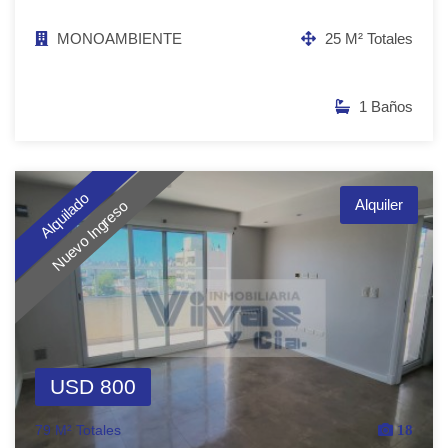
MONOAMBIENTE
25 M² Totales
1 Baños
Alquilado
Alquiler
Nuevo Ingreso
USD 800
79 M² Totales
18