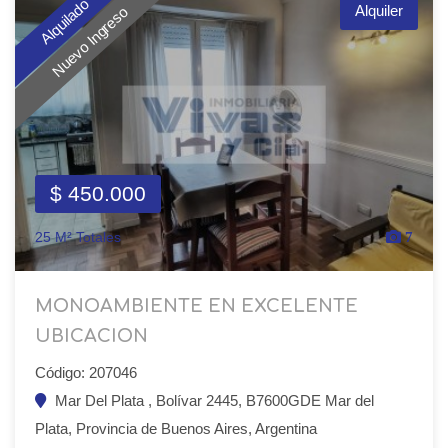
Alquilado
Alquiler
Nuevo Ingreso
$ 450.000
25 M² Totales
7
MONOAMBIENTE EN EXCELENTE
UBICACION
Código: 207046
Mar Del Plata , Bolívar 2445, B7600GDE Mar del
Plata, Provincia de Buenos Aires, Argentina